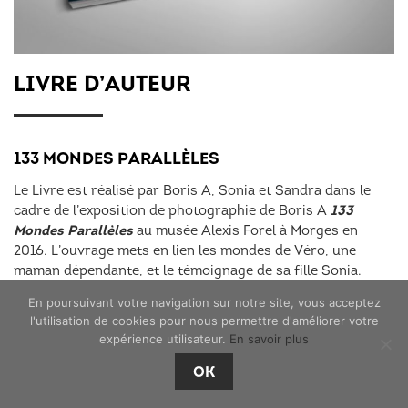
LIVRE D’AUTEUR
133 MONDES PARALLÈLES
Le Livre est réalisé par Boris A, Sonia et Sandra dans le
133
cadre de l’exposition de photographie de Boris A
Mondes Parallèles
au musée Alexis Forel à Morges en
2016. L’ouvrage mets en lien les mondes de Véro, une
maman dépendante, et le témoignage de sa fille Sonia.
L’idée des 3 auteurs est non seulement de rendre
En poursuivant votre navigation sur notre site, vous acceptez
hommage à cette personne dépendante à travers le livre et
l'utilisation de cookies pour nous permettre d'améliorer votre
l’expo, mais aussi d’attirer l’attention sur le tabou de la
expérience utilisateur.
En savoir plus
dépendance avec une parole livre et poétique.
OK
www.moloko.ch